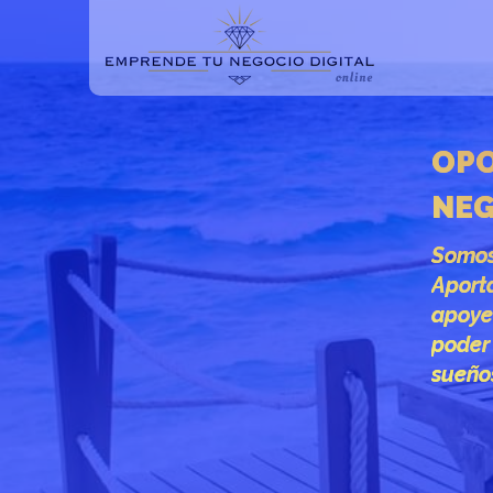
OPO
NEG
Somos
Aport
apoye
poder 
sueño