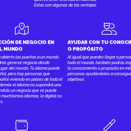
Estas son algunas de las ventajas:
CIÓN DE NEGOCIO EN
AYUDAR CON TU CONOCI
L MUNDO
O PROPÓSITO
a abierto las puertas a un mundo
Al igual que puedes llegar a pers
drás generar negocio desde
todo el mundo, también podrás im
lugar del mundo. Tu idioma puede
tu conocimiento o propósito en mi
añol, pero hay personas que
personas ayudándoles a consegui
añol viviendo en países de todo el
objetivos.
demás el idioma no supondrá una
endrás un negocio que se puede
n muchísimos idiomas, lo digital no
es.