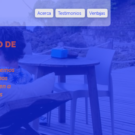
Acerca
Testimonios
Ventajas
O DE
remos
nos
en a
s