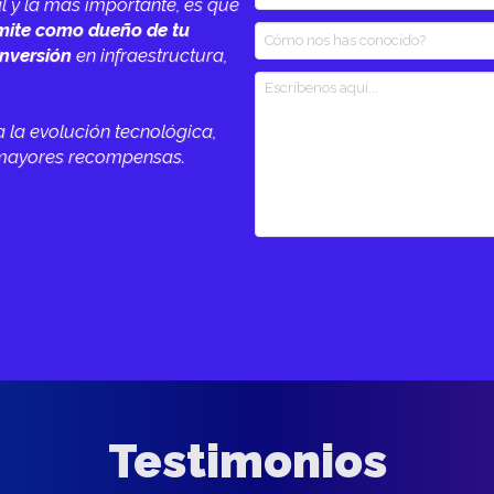
l y la más importante, es que
mite como dueño de tu
inversión
en infraestructura,
a la evolución tecnológica,
e mayores recompensas.
Testimonios